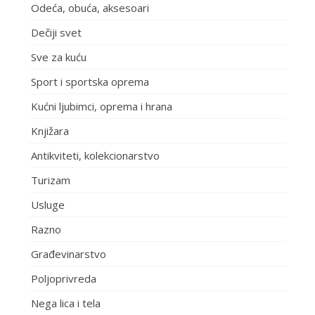
Odeća, obuća, aksesoari
Dečiji svet
Sve za kuću
Sport i sportska oprema
Kućni ljubimci, oprema i hrana
Knjižara
Antikviteti, kolekcionarstvo
Turizam
Usluge
Razno
Građevinarstvo
Poljoprivreda
Nega lica i tela