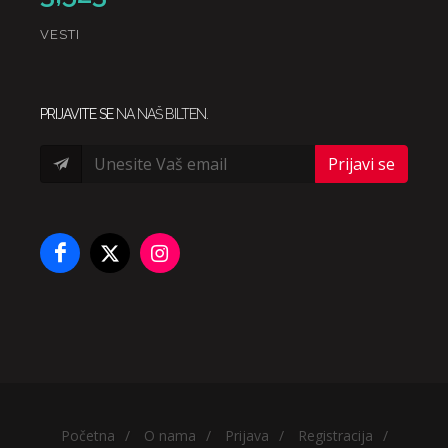
VESTI
PRIJAVITE SE
NA NAŠ BILTEN.
Prijavi se
Početna
/
O nama
/
Prijava
/
Registracija
/