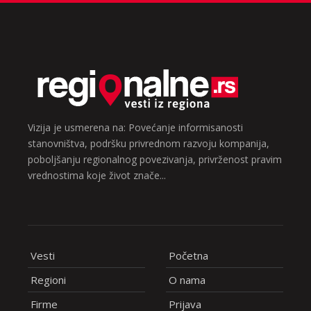
Vizija je usmerena na: Povećanje informisanosti
stanovništva, podršku privrednom razvoju kompanija,
poboljšanju regionalnog povezivanja, privrženost pravim
vrednostima koje život znače...
Vesti
Početna
Regioni
O nama
Firme
Prijava