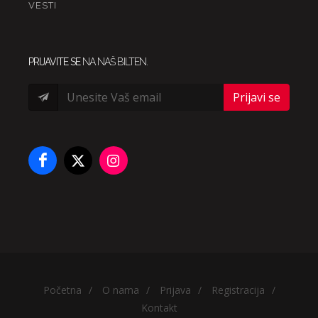
VESTI
PRIJAVITE SE
NA NAŠ BILTEN.
Prijavi se
Početna
/
O nama
/
Prijava
/
Registracija
/
Kontakt