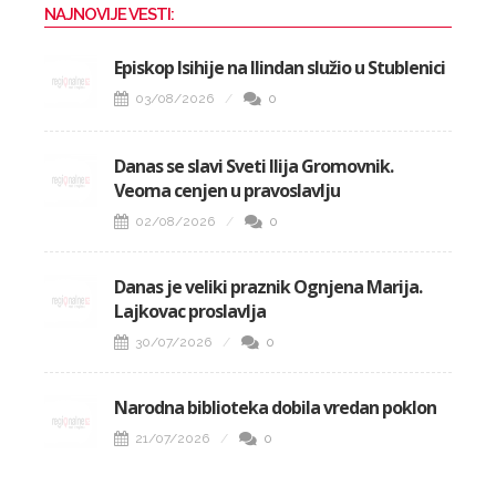
NAJNOVIJE VESTI:
Episkop Isihije na Ilindan služio u Stublenici
03/08/2026
0
Danas se slavi Sveti Ilija Gromovnik.
Veoma cenjen u pravoslavlju
02/08/2026
0
Danas je veliki praznik Ognjena Marija.
Lajkovac proslavlja
30/07/2026
0
Narodna biblioteka dobila vredan poklon
21/07/2026
0