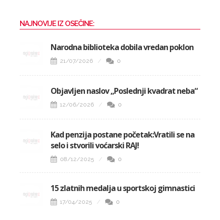
NAJNOVIJE IZ OSEČINE:
Narodna biblioteka dobila vredan poklon
21/07/2026
0
Objavljen naslov „Poslednji kvadrat neba“
12/06/2026
0
Kad penzija postane početak:Vratili se na
selo i stvorili voćarski RAJ!
08/12/2025
0
15 zlatnih medalja u sportskoj gimnastici
17/04/2025
0