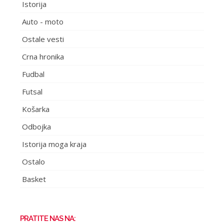
Istorija
Auto - moto
Ostale vesti
Crna hronika
Fudbal
Futsal
Košarka
Odbojka
Istorija moga kraja
Ostalo
Basket
PRATITE NAS NA: