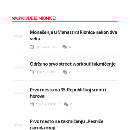
NAJNOVIJE IZ MIONICE:
Monašenje u Manastiru Ribnica nakon dva
veka
13/07/2026
0
Održano prvo street workout takmičenje
11/06/2026
0
Prvo mesto na 35. Republičkoj smotri
horova
03/06/2026
0
Prvo mesto na takmičenju „Pesniče
naroda mog"