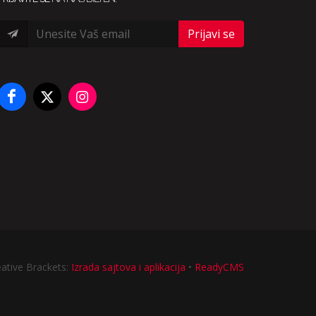
Prijavi se
eative Brackets:
Izrada sajtova i aplikacija
•
ReadyCMS