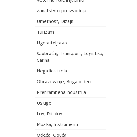
Zanatstvo i proizvodnja
Umetnost, Dizajn
Turizam
Ugostiteljstvo
Saobraćaj, Transport, Logistika,
Carina
Nega lica i tela
Obrazovanje, Briga o deci
Prehrambena industrija
Usluge
Lov, Ribolov
Muzika, Instrumenti
Odeća, Obuća