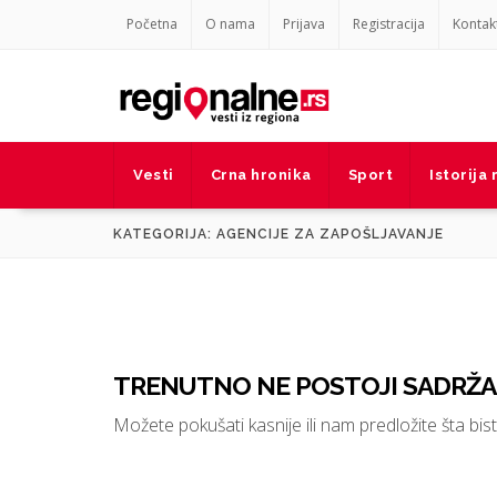
Početna
O nama
Prijava
Registracija
Kontak
Vesti
Crna hronika
Sport
Istorija
KATEGORIJA: AGENCIJE ZA ZAPOŠLJAVANJE
TRENUTNO NE POSTOJI SADRŽAJ
Možete pokušati kasnije ili nam predložite šta biste