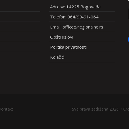
Adresa: 14225 Bogovađa
Telefon: 064/90-91-064
Email: office@regionalne.rs
Opšti uslovi
Politika privatnosti
Kolačići
Kontakt
Sva prava zadržana 2026. • Cr