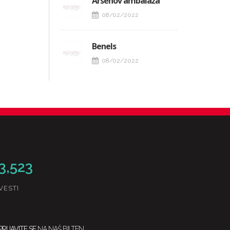
Arsenov ambalaža
08/02/2022
Benels
08/02/2022
3,523
VESTI
PRIJAVITE SE
NA NAŠ BILTEN.