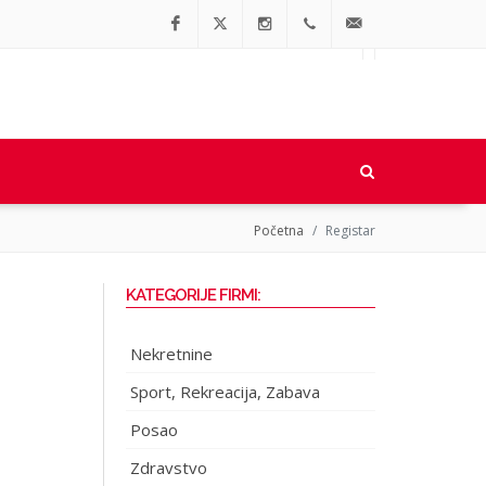
Facebook
Twitter
Instagram
064/90-
office@regionalne.rs
91-064
Početna
Registar
KATEGORIJE FIRMI:
Nekretnine
Sport, Rekreacija, Zabava
Posao
Zdravstvo