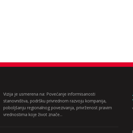
Vizija je usmerena na: Povećanje informisanosti
stanovništva, podršku privrednom razvoju kompanija,
poboljšanju regionalnog povezivanja, privrženost pravim
vrednostima koje život znače...