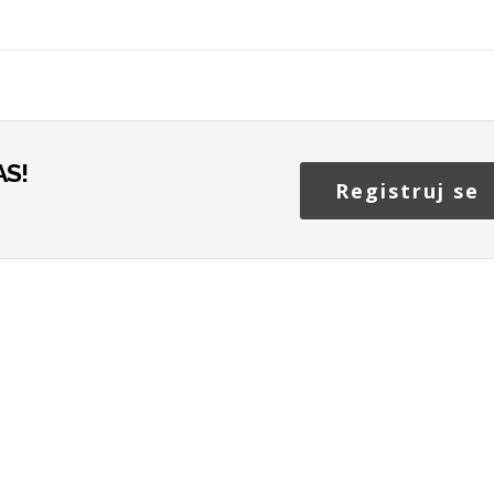
S!
Registruj se