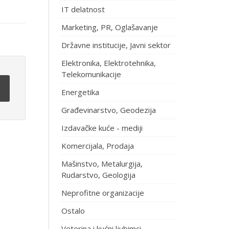
IT delatnost
Marketing, PR, Oglašavanje
Državne institucije, Javni sektor
Elektronika, Elektrotehnika,
Telekomunikacije
Energetika
Građevinarstvo, Geodezija
Izdavačke kuće - mediji
Komercijala, Prodaja
Mašinstvo, Metalurgija,
Rudarstvo, Geologija
Neprofitne organizacije
Ostalo
Veterina i kućni ljubimci