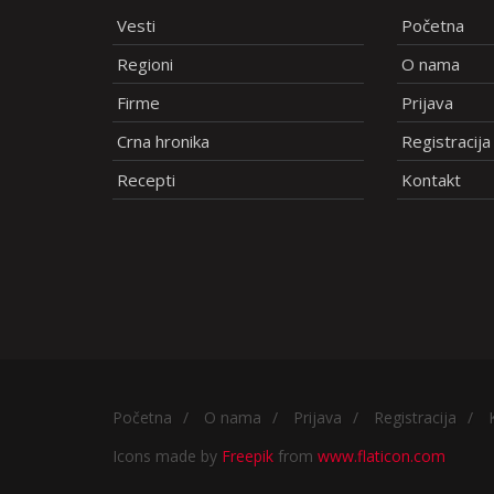
Vesti
Početna
Regioni
O nama
Firme
Prijava
Crna hronika
Registracija
Recepti
Kontakt
Početna
/
O nama
/
Prijava
/
Registracija
/
Icons made by
Freepik
from
www.flaticon.com