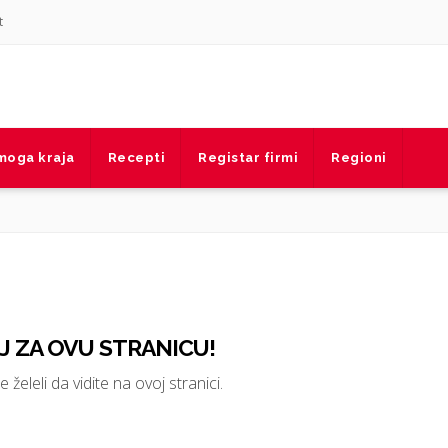
t
 moga kraja
Recepti
Registar firmi
Regioni
 ZA OVU STRANICU!
 želeli da vidite na ovoj stranici.