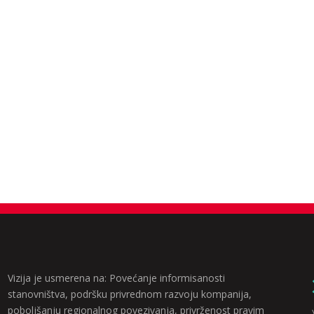
Vizija je usmerena na: Povećanje informisanosti
stanovništva, podršku privrednom razvoju kompanija,
poboljšanju regionalnog povezivanja, privrženost pravim