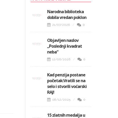
Narodna biblioteka
dobila vredan poklon
21/07/2026
0
Objavljen naslov
„Poslednji kvadrat
neba“
12/06/2026
0
Kad penzija postane
početak:Vratili se na
selo i stvorili voćarski
RAJ!
08/12/2025
0
15 zlatnih medalja u