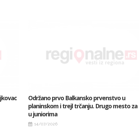
ajkovac
Održano prvo Balkansko prvenstvo u
planinskom i trejl trčanju. Drugo mesto z
u juniorima
14/07/2026