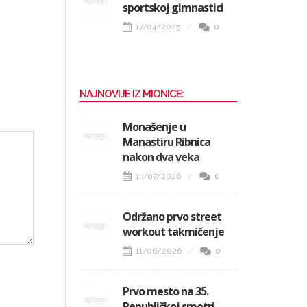
sportskoj gimnastici
17/04/2025
0
NAJNOVIJE IZ MIONICE:
Monašenje u
Manastiru Ribnica
nakon dva veka
13/07/2026
0
Održano prvo street
workout takmičenje
11/06/2026
0
Prvo mesto na 35.
Republičkoj smotri