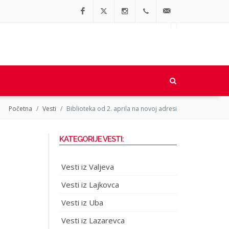
Facebook
Twitter
Instagram
064/90-
office@regionalne.rs
91-064
Početna
Vesti
Biblioteka od 2. aprila na novoj adresi
KATEGORIJE VESTI:
Vesti iz Valjeva
Vesti iz Lajkovca
Vesti iz Uba
Vesti iz Lazarevca