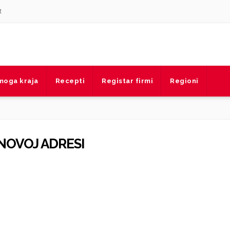
t
 moga kraja
Recepti
Registar firmi
Regioni
 NOVOJ ADRESI