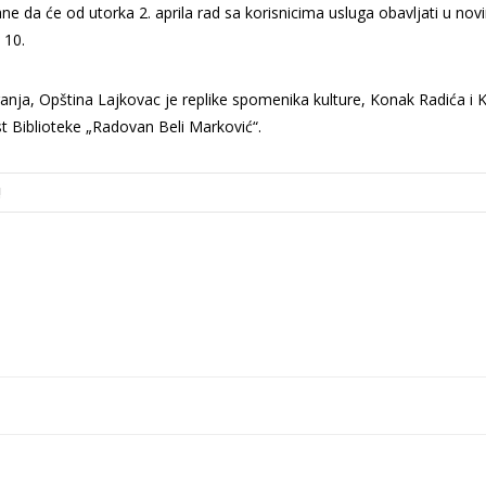
e da će od utorka 2. aprila rad sa korisnicima usluga obavljati u nov
 10.
ranja, Opština Lajkovac je replike spomenika kulture, Konak Radića i
st Biblioteke „Radovan Beli Marković“.
!