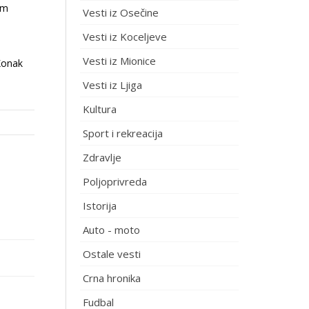
im
Vesti iz Osečine
Vesti iz Koceljeve
Vesti iz Mionice
 Konak
Vesti iz Ljiga
Kultura
Sport i rekreacija
Zdravlje
Poljoprivreda
Istorija
Auto - moto
Ostale vesti
Crna hronika
Fudbal