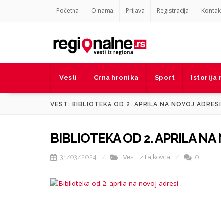
Početna
O nama
Prijava
Registracija
Kontak
Vesti
Crna hronika
Sport
Istorija
VEST: BIBLIOTEKA OD 2. APRILA NA NOVOJ ADRESI
BIBLIOTEKA OD 2. APRILA NA
31/03/2024
Vesti iz Lajkovca
0