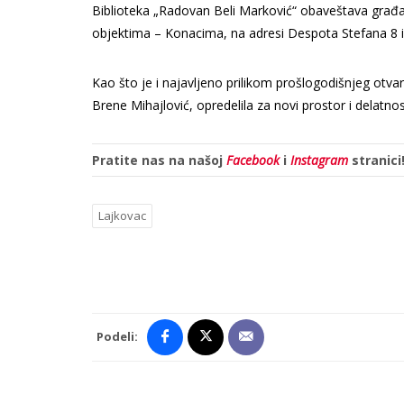
Biblioteka „Radovan Beli Marković“ obaveštava građan
objektima – Konacima, na adresi Despota Stefana 8 i
Kao što je i najavljeno prilikom prošlogodišnjeg otva
Brene Mihajlović, opredelila za novi prostor i delatno
Pratite nas na našoj
Facebook
i
Instagram
stranici
Lajkovac
Podeli: