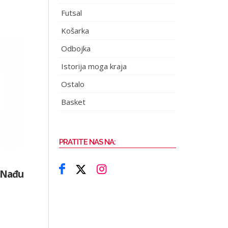
Futsal
Košarka
Odbojka
Istorija moga kraja
Ostalo
Basket
PRATITE NAS NA:
a Nađu