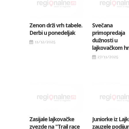
Zenon drži vrh tabele.
Svečana
Derbi u ponedeljak
primopredaja
dužnosti u
11/12/2025
lajkovačkom h
27/11/2025
Zasijale lajkovačke
Juniorke iz Laj
zvezde na "Trail race
zauzele podiju