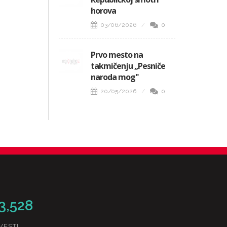
horova
03/06/2026
0
Prvo mesto na
takmičenju „Pesniče
naroda mog"
20/05/2026
0
3,528
VESTI