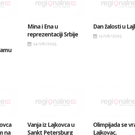
Mina i Ena u
Dan žalosti u La
reprezentaciji Srbije
11/08/2025
14/08/2025
ramu
kovca
Vanja iz Lajkovca u
Olimpijada se vr
m na
Sankt Petersburg
Lajkovac.