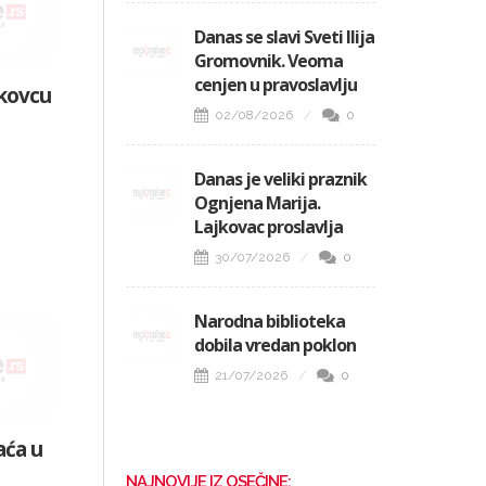
Danas se slavi Sveti Ilija
Gromovnik. Veoma
cenjen u pravoslavlju
jkovcu
02/08/2026
0
Danas je veliki praznik
Ognjena Marija.
Lajkovac proslavlja
30/07/2026
0
Narodna biblioteka
dobila vredan poklon
21/07/2026
0
aća u
NAJNOVIJE IZ OSEČINE: