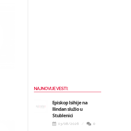
NAJNOVIJE VESTI:
Episkop Isihije na
Ilindan služio u
Stublenici
03/08/2026
0