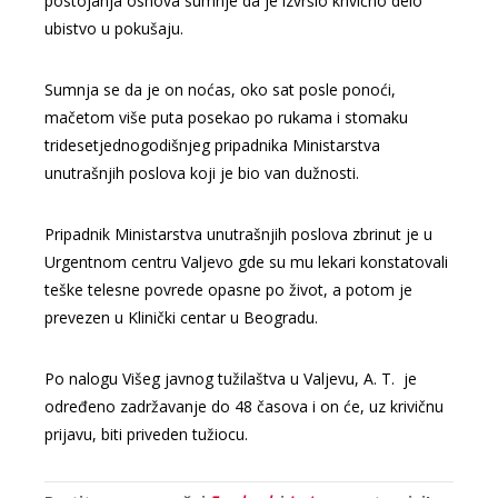
postojanja osnova sumnje da je izvršio krivično delo
ubistvo u pokušaju.
Sumnja se da je on noćas, oko sat posle ponoći,
mačetom više puta posekao po rukama i stomaku
tridesetjednogodišnjeg pripadnika Ministarstva
unutrašnjih poslova koji je bio van dužnosti.
Pripadnik Ministarstva unutrašnjih poslova zbrinut je u
Urgentnom centru Valjevo gde su mu lekari konstatovali
teške telesne povrede opasne po život, a potom je
prevezen u Klinički centar u Beogradu.
Po nalogu Višeg javnog tužilaštva u Valjevu, A. T. je
određeno zadržavanje do 48 časova i on će, uz krivičnu
prijavu, biti priveden tužiocu.