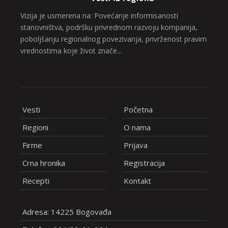
Vizija je usmerena na: Povećanje informisanosti
stanovništva, podršku privrednom razvoju kompanija,
poboljšanju regionalnog povezivanja, privrženost pravim
vrednostima koje život znače...
Vesti
Početna
Regioni
O nama
Firme
Prijava
Crna hronika
Registracija
Recepti
Kontakt
Adresa: 14225 Bogovađa