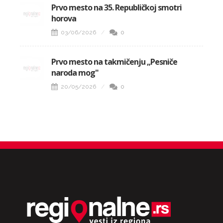
Prvo mesto na 35. Republičkoj smotri
horova
03/06/2026
0
Prvo mesto na takmičenju „Pesniče
naroda mog"
20/05/2026
0