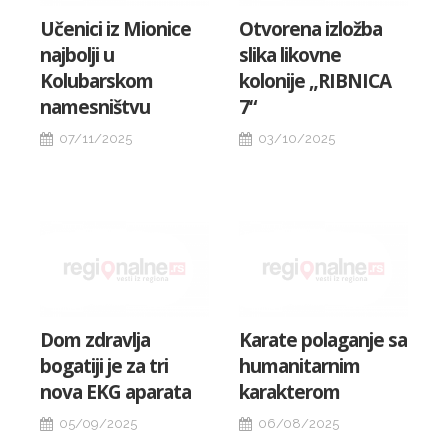
Učenici iz Mionice
Otvorena izložba
najbolji u
slika likovne
Kolubarskom
kolonije „RIBNICA
namesništvu
7“
07/11/2025
03/10/2025
Dom zdravlja
Karate polaganje sa
bogatiji je za tri
humanitarnim
nova EKG aparata
karakterom
05/09/2025
06/08/2025