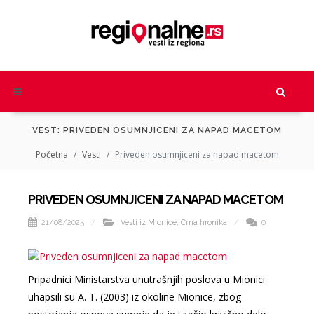
VEST: PRIVEDEN OSUMNJICENI ZA NAPAD MACETOM
Početna
Vesti
Priveden osumnjiceni za napad macetom
PRIVEDEN OSUMNJICENI ZA NAPAD MACETOM
21/08/2025
Vesti iz Mionice
,
Crna hronika
0
Pripadnici Ministarstva unutrašnjih poslova u Mionici
uhapsili su A. T. (2003) iz okoline Mionice, zbog