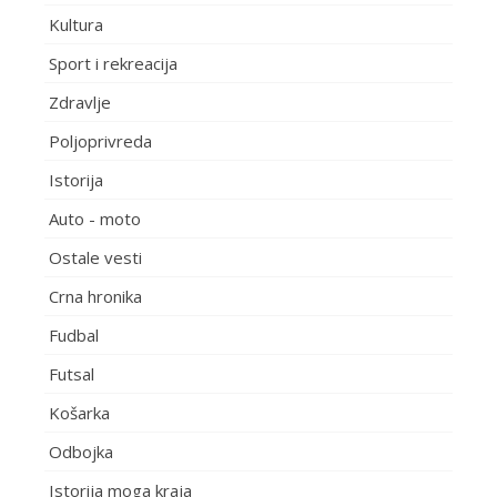
Kultura
Sport i rekreacija
Zdravlje
Poljoprivreda
Istorija
Auto - moto
Ostale vesti
Crna hronika
Fudbal
Futsal
Košarka
Odbojka
Istorija moga kraja