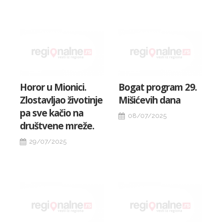
Horor u Mionici.
Bogat program 29.
Zlostavljao životinje
Mišićevih dana
pa sve kačio na
08/07/2025
društvene mreže.
29/07/2025