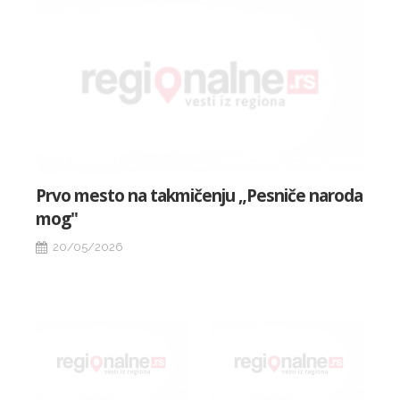
Prvo mesto na takmičenju „Pesniče naroda
mog"
20/05/2026