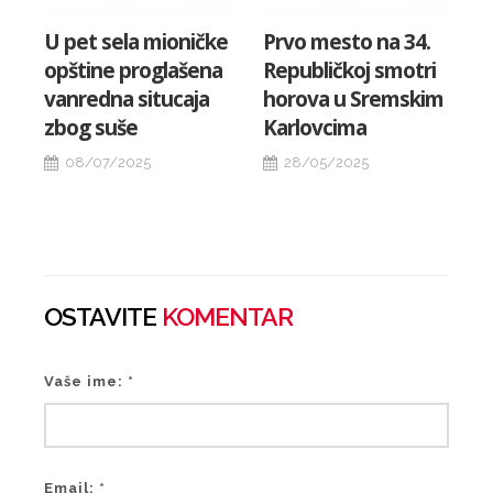
U pet sela mioničke
Prvo mesto na 34.
opštine proglašena
Republičkoj smotri
vanredna situcaja
horova u Sremskim
zbog suše
Karlovcima
08/07/2025
28/05/2025
OSTAVITE
KOMENTAR
Vaše ime: *
Email: *