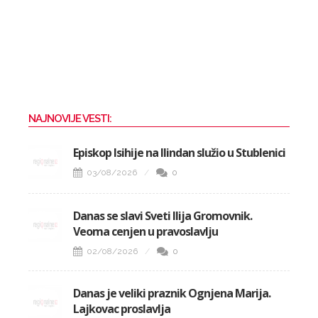
NAJNOVIJE VESTI:
Episkop Isihije na Ilindan služio u Stublenici
03/08/2026
0
Danas se slavi Sveti Ilija Gromovnik.
Veoma cenjen u pravoslavlju
02/08/2026
0
Danas je veliki praznik Ognjena Marija.
Lajkovac proslavlja