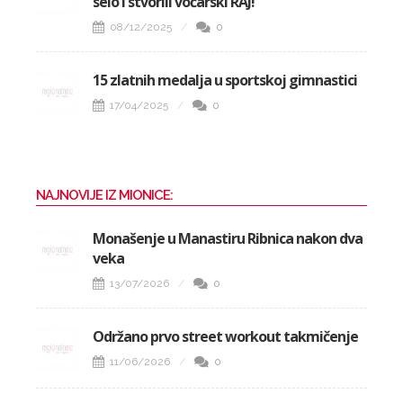
selo i stvorili voćarski RAJ!
08/12/2025
0
15 zlatnih medalja u sportskoj gimnastici
17/04/2025
0
NAJNOVIJE IZ MIONICE:
Monašenje u Manastiru Ribnica nakon dva
veka
13/07/2026
0
Održano prvo street workout takmičenje
11/06/2026
0