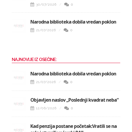
30/07/2026
0
Narodna biblioteka dobila vredan poklon
21/07/2026
0
NAJNOVIJE IZ OSEČINE:
Narodna biblioteka dobila vredan poklon
21/07/2026
0
Objavljen naslov „Poslednji kvadrat neba“
12/06/2026
0
Kad penzija postane početak:Vratili se na