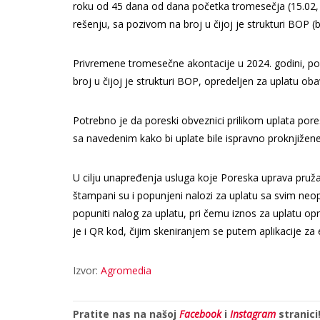
roku od 45 dana od dana početka tromesečja (15.02, 1
rešenju, sa pozivom na broj u čijoj je strukturi BOP (
Privremene tromesečne akontacije u 2024. godini, po
broj u čijoj je strukturi BOP, opredeljen za uplatu o
Potrebno je da poreski obveznici prilikom uplata por
sa navedenim kako bi uplate bile ispravno proknjižene
U cilju unapređenja usluga koje Poreska uprava pru
štampani su i popunjeni nalozi za uplatu sa svim neo
popuniti nalog za uplatu, pri čemu iznos za uplatu 
je i QR kod, čijim skeniranjem se putem aplikacije za
Izvor:
Agromedia
Pratite nas na našoj
Facebook
i
Instagram
stranici