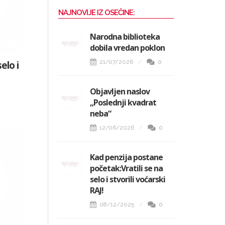
NAJNOVIJE IZ OSEČINE:
Narodna biblioteka
dobila vredan poklon
21/07/2026
0
elo i
Objavljen naslov
„Poslednji kvadrat
neba“
12/06/2026
0
Kad penzija postane
početak:Vratili se na
selo i stvorili voćarski
RAJ!
08/12/2025
0