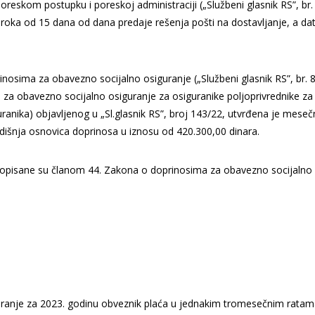
reskom postupku i poreskoj administraciji („Službeni glasnik RS”, br.
 roka od 15 dana od dana predaje rešenja pošti na dostavljanje, a d
inosima za obavezno socijalno osiguranje („Službeni glasnik RS”, br. 
za obavezno socijalno osiguranje za osiguranike poljoprivrednike za
ranika) objavljenog u „Sl.glasnik RS”, broj 143/22, utvrđena je meseč
dišnja osnovica doprinosa u iznosu od 420.300,00 dinara.
ropisane su članom 44. Zakona o doprinosima za obavezno socijalno
uranje za 2023. godinu obveznik plaća u jednakim tromesečnim ratam