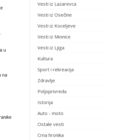
Vesti iz Lazarevca
je
Vesti iz Osečine
Vesti iz Koceljeve
.
Vesti iz Mionice
Vesti iz Ljiga
a u
Kultura
Sport i rekreacija
m na
Zdravlje
Poljoprivreda
Istorija
Auto - moto
ranike
Ostale vesti
Crna hronika