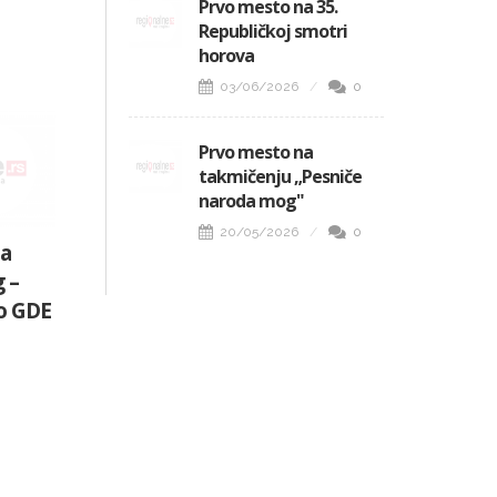
Prvo mesto na 35.
Republičkoj smotri
horova
03/06/2026
0
Prvo mesto na
takmičenju „Pesniče
naroda mog"
20/05/2026
0
za
 –
vo GDE