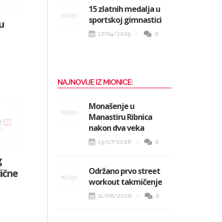
15 zlatnih medalja u
sportskoj gimnastici
u
17/04/2025
0
NAJNOVIJE IZ MIONICE:
Monašenje u
Manastiru Ribnica
nakon dva veka
13/07/2026
0
g
Održano prvo street
dične
workout takmičenje
11/06/2026
0