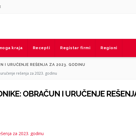
t
 moga kraja
Recepti
Registar firmi
Regioni
N I URUČENJE REŠENJA ZA 2023. GODINU
 uručenje rešenja za 2023. godinu
DNIKE: OBRAČUN I URUČENJE REŠENJ