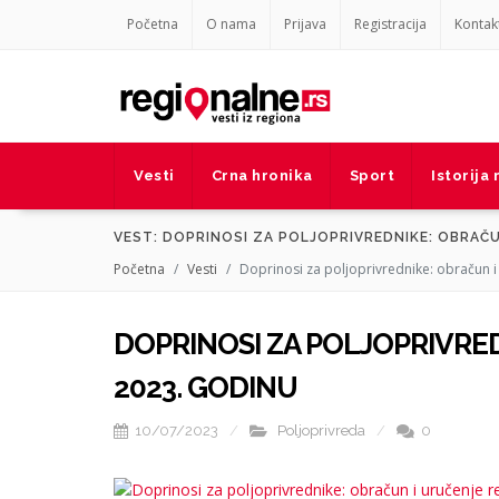
Početna
O nama
Prijava
Registracija
Kontak
Vesti
Crna hronika
Sport
Istorija
VEST: DOPRINOSI ZA POLJOPRIVREDNIKE: OBRAČU
Početna
Vesti
Doprinosi za poljoprivrednike: obračun i
DOPRINOSI ZA POLJOPRIVRE
2023. GODINU
10/07/2023
Poljoprivreda
0