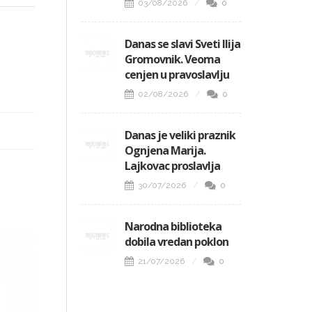
03/08/2026
0
Danas se slavi Sveti Ilija
Gromovnik. Veoma
cenjen u pravoslavlju
02/08/2026
0
Danas je veliki praznik
Ognjena Marija.
Lajkovac proslavlja
30/07/2026
0
Narodna biblioteka
dobila vredan poklon
21/07/2026
0