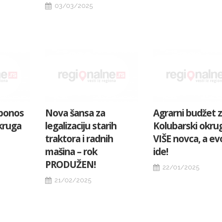
03/03/2025
 ponos
Nova šansa za
Agrarni budžet 
kruga
legalizaciju starih
Kolubarski okrug
traktora i radnih
VIŠE novca, a e
mašina – rok
ide!
PRODUŽEN!
22/01/2025
21/02/2025