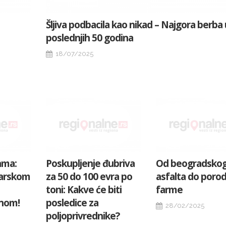
Šljiva podbacila kao nikad – Najgora berba 
poslednjih 50 godina
18/07/2025
ama:
Poskupljenje đubriva
Od beogradsko
barskom
za 50 do 100 evra po
asfalta do poro
toni: Kakve će biti
farme
onom!
posledice za
28/02/2025
poljoprivrednike?