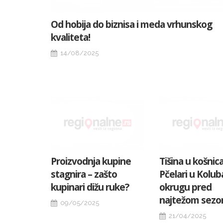
Od hobija do biznisa i meda vrhunskog
kvaliteta!
14/08/2025
Proizvodnja kupine
Tišina u košnic
stagnira – zašto
Pčelari u Kolu
kupinari dižu ruke?
okrugu pred
najtežom sez
09/05/2025
21/04/2025