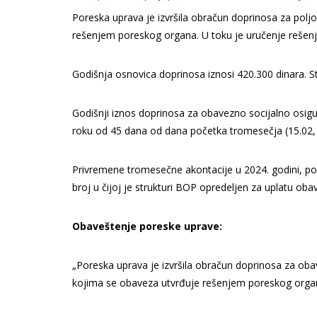
Poreska uprava je izvršila obračun doprinosa za polj
rešenjem poreskog organa. U toku je uručenje rešenj
Godišnja osnovica doprinosa iznosi 420.300 dinara. 
Godišnji iznos doprinosa za obavezno socijalno osig
roku od 45 dana od dana početka tromesečja (15.02, 1
Privremene tromesečne akontacije u 2024. godini, po
broj u čijoj je strukturi BOP opredeljen za uplatu ob
Obaveštenje poreske uprave:
„Poreska uprava je izvršila obračun doprinosa za oba
kojima se obaveza utvrđuje rešenjem poreskog organa