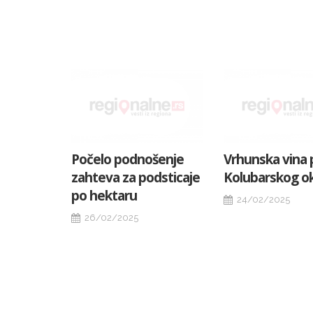
Počelo podnošenje
Vrhunska vina
zahteva za podsticaje
Kolubarskog o
po hektaru
24/02/2025
26/02/2025