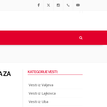
Facebook
Twitter
Instagram
064/90-
office@regionalne.rs
91-064
KATEGORIJE VESTI:
A ZA
Vesti iz Valjeva
Vesti iz Lajkovca
Vesti iz Uba