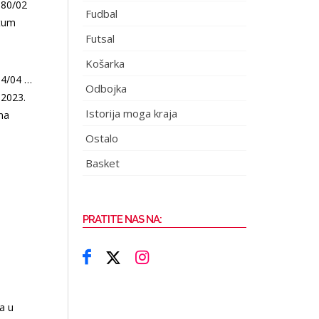
 80/02
Fudbal
atum
Futsal
Košarka
84/04 …
Odbojka
 2023.
Istorija moga kraja
na
Ostalo
Basket
PRATITE NAS NA:
a u