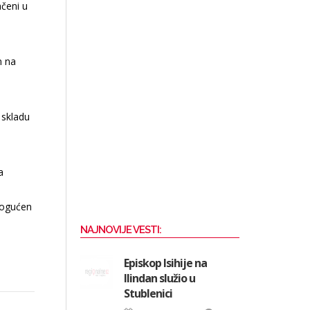
ačeni u
m na
 skladu
a
o
mogućen
NAJNOVIJE VESTI:
Episkop Isihije na
Ilindan služio u
Stublenici