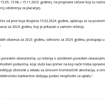
5.05, 15.08, i 15.11.2023. godine), na propisane račune koji su nazn
broj odobrenja za plaćanje).
čev od prve koja dospeva 15.02.2024. godine, uplaćuju se sa pozivo
baveza za 2024. godinu, koji je prikazan u samom rešenju.
eskih obaveza za 2023. godinu, odnosno za 2024. godinu, postupaju u
.
ža poreskim obveznicima, uz rešenja o utvrđenim poreskim obavezam
phodnim podacima, koje služe kao primer na koji način treba ispravn
opredeljuje obveznik u skladu sa iznosom tromesečnih akontacija, a o
 elektronsko bankarstvo dobijaju podaci neophodni za uplatu.”
!