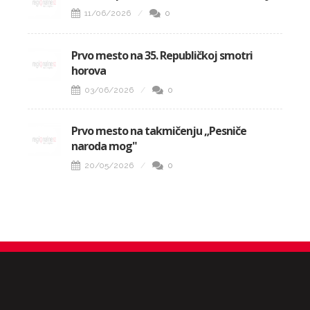
11/06/2026
0
Prvo mesto na 35. Republičkoj smotri
horova
03/06/2026
0
Prvo mesto na takmičenju „Pesniče
naroda mog"
20/05/2026
0