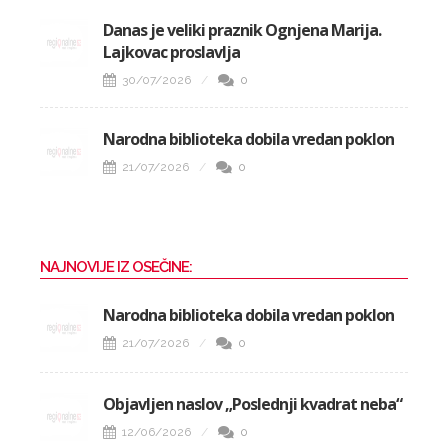
Danas je veliki praznik Ognjena Marija.
Lajkovac proslavlja
30/07/2026
0
Narodna biblioteka dobila vredan poklon
21/07/2026
0
NAJNOVIJE IZ OSEČINE:
Narodna biblioteka dobila vredan poklon
21/07/2026
0
Objavljen naslov „Poslednji kvadrat neba“
12/06/2026
0