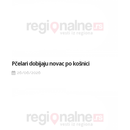
Pčelari dobijaju novac po košnici
26/06/2026