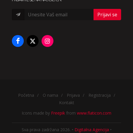
Prijavi se
Početna
/
O nama
/
Prijava
/
Registracija
/
Kontakt
Icons made by
Freepik
from
www.flaticon.com
Sva prava zadržana 2026. •
Digitalna Agencija
•