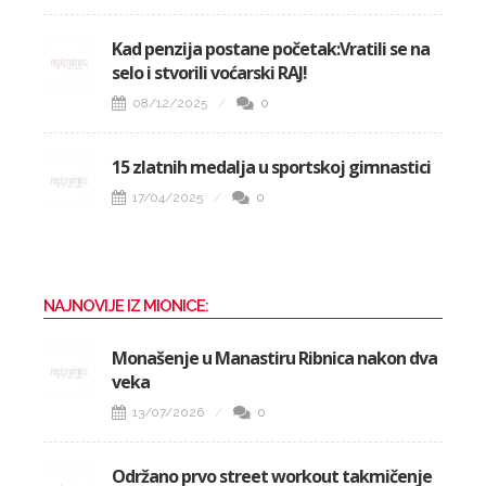
Kad penzija postane početak:Vratili se na
selo i stvorili voćarski RAJ!
08/12/2025
0
15 zlatnih medalja u sportskoj gimnastici
17/04/2025
0
NAJNOVIJE IZ MIONICE:
Monašenje u Manastiru Ribnica nakon dva
veka
13/07/2026
0
Održano prvo street workout takmičenje