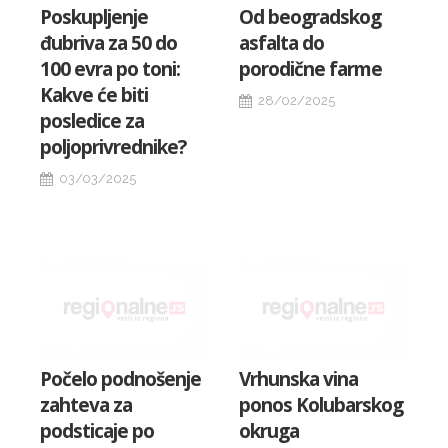
Poskupljenje
Od beogradskog
đubriva za 50 do
asfalta do
100 evra po toni:
porodične farme
Kakve će biti
28/02/2025
posledice za
poljoprivrednike?
03/03/2025
Počelo podnošenje
Vrhunska vina
zahteva za
ponos Kolubarskog
podsticaje po
okruga