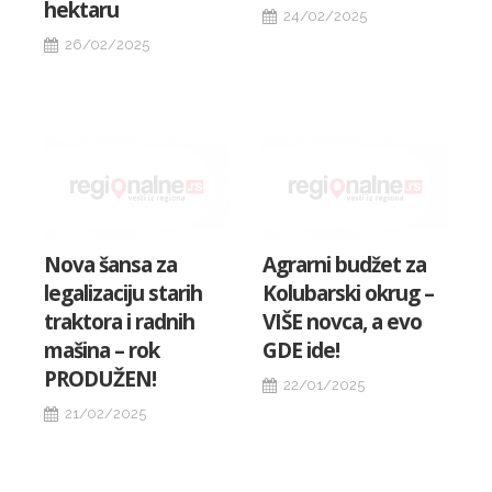
hektaru
24/02/2025
26/02/2025
Nova šansa za
Agrarni budžet za
legalizaciju starih
Kolubarski okrug –
traktora i radnih
VIŠE novca, a evo
mašina – rok
GDE ide!
PRODUŽEN!
22/01/2025
21/02/2025