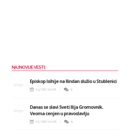
NAJNOVIJE VESTI:
Episkop Isihije na Ilindan služio u Stublenici
03/08/2026
0
Danas se slavi Sveti Ilija Gromovnik.
Veoma cenjen u pravoslavlju
02/08/2026
0