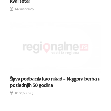
kvaliteta!
14/08/2025
Šljiva podbacila kao nikad – Najgora berba u
poslednjih 50 godina
18/07/2025