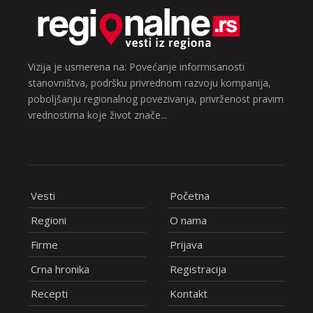
Vizija je usmerena na: Povećanje informisanosti
stanovništva, podršku privrednom razvoju kompanija,
poboljšanju regionalnog povezivanja, privrženost pravim
vrednostima koje život znače...
Vesti
Početna
Regioni
O nama
Firme
Prijava
Crna hronika
Registracija
Recepti
Kontakt