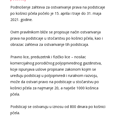
Podnošenje zahteva za ostvarivanje prava na podsticaje
po košnici pčela počelo je 15. aprila i traje do 31. maja
2021. godine.
Ovim pravilnikom bliže se propisuje način ostvarivanja
prava na podsticaje u stočarstvu po košnici pčela, kao i
obrazac zahteva za ostvarivanje tih podsticaja.
Pravno lice, preduzetnik i fizičko lice – nosilac
komercijalnog porodičnog poljoprivrednog gazdinstva,
koje ispunjava uslove propisane zakonom kojim se
uređuju podsticaji u poljoprivredi i ruralnom razvoju,
može da ostvari pravo na podsticaje u stočarstvu po
košnici pčela za najmanje 20, a najviše 1000 košnica
pčela.
Podsticaji se ostvaruju u iznosu od 800 dinara po košnici
pčela.