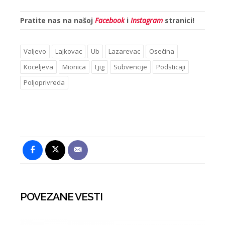
Pratite nas na našoj
Facebook
i
Instagram
stranici!
Valjevo
Lajkovac
Ub
Lazarevac
Osečina
Koceljeva
Mionica
Ljig
Subvencije
Podsticaji
Poljoprivreda
POVEZANE VESTI