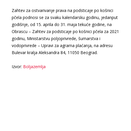
Zahtev za ostvarivanje prava na podsticaje po košnici
pčela podnosi se za svaku kalendarsku godinu, jedanput
godišnje, od 15. aprila do 31. maja tekuće godine, na
Obrascu – Zahtev za podsticaje po košnici pčela za 2021
godinu, Ministarstvu poljoprivrede, šumarstva i
vodoprivrede – Upravi za agrarna plaćanja, na adresu
Bulevar kralja Aleksandra 84, 11050 Beograd.
Izvor:
Boljazemlja