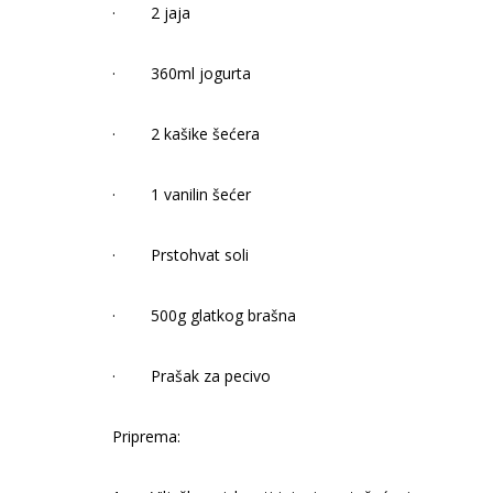
·
2 jaja
·
360ml jogurta
·
2 kašike šećera
·
1 vanilin šećer
·
Prstohvat soli
·
500g glatkog brašna
·
Prašak za pecivo
Priprema: