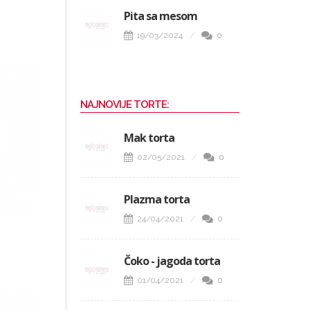
Pita sa mesom
19/03/2024
0
NAJNOVIJE TORTE:
Mak torta
02/05/2021
0
Plazma torta
24/04/2021
0
Čoko - jagoda torta
01/04/2021
0