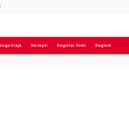
t
 moga kraja
Recepti
Registar firmi
Regioni