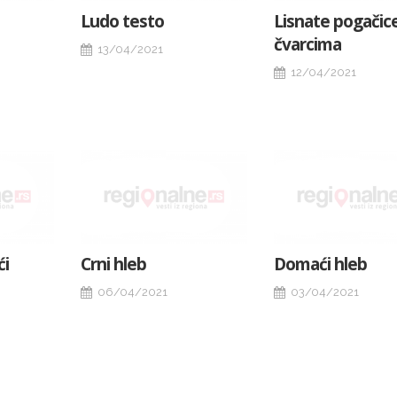
Ludo testo
Lisnate pogačic
čvarcima
13/04/2021
12/04/2021
ći
Crni hleb
Domaći hleb
06/04/2021
03/04/2021