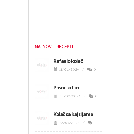
NAJNOVIJI RECEPTI:
Rafaelo kolač
11/06/2025
0
Posne kiflice
08/06/2025
0
Kolač sa kajsijama
24/03/2024
0