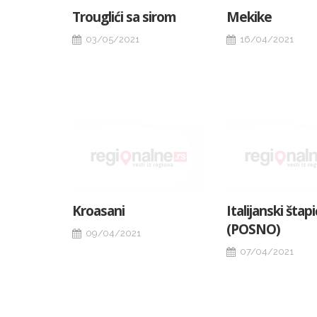
Trouglići sa sirom
Mekike
03/05/2021
16/04/2021
Kroasani
Italijanski štapi
(POSNO)
09/04/2021
07/04/2021