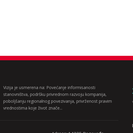
Vizija je usmerena na: Povećanje informisanosti
stanovništva, podršku privrednom razvoju kompanija,
poboljšanju regionalnog povezivanja, privrženost pravim
vrednostima koje život znače...