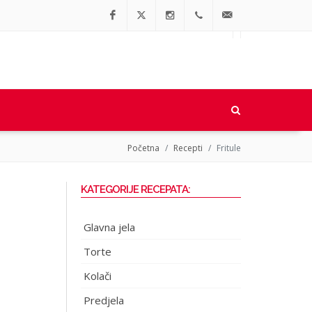
Facebook
Twitter
Instagram
064/90-
office@regionalne.rs
91-064
Početna
Recepti
Fritule
KATEGORIJE RECEPATA:
Glavna jela
Torte
Kolači
Predjela