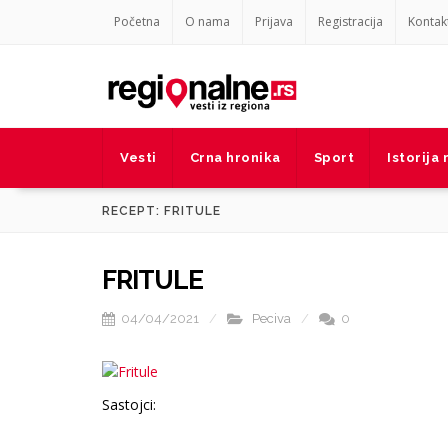
Početna
O nama
Prijava
Registracija
Kontak
Vesti
Crna hronika
Sport
Istorija
RECEPT: FRITULE
FRITULE
04/04/2021
Peciva
0
Sastojci: