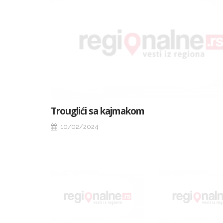
Trouglići sa kajmakom
10/02/2024