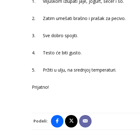
1.
Viljuškom izlupati jaje, jogurt, šećer i so.
2.
Zatim umešati brašno i prašak za pecivo.
3.
Sve dobro spojiti.
4.
Testo će biti gusto.
5.
Pržiti u ulju, na srednjoj temperaturi.
Prijatno!
Podeli: