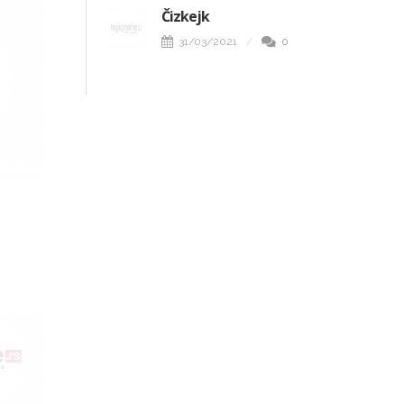
Čizkejk
31/03/2021
0